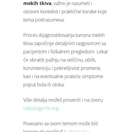
mekih tkiva
, važno je razumeti i
osnovni kontekst i praktične korake koje
tema podrazumeva.
Proces dijagnostikovanja tumora mekih
tkiva započinje detaljnim razgovorom sa
pacijentom i fizikalnim pregledom. Lekar
će obratiti pažnju na veličinu, oblik,
konzistenciju i pokretljivost promene,
kao i na eventualne prateće simptome
poput bola ili otoka.
Više detalja možeš proveriti i na izvoru
radiologyinfo.org
.
Povezano sa ovom temom može biti
korisno da pročitaš i
Ultrazvuk u