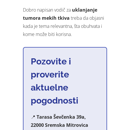
Dobro napisan vodič za
uklanjanje
tumora mekih tkiva
treba da objasni
kada je tema relevantna, šta obuhvata i
kome može biti korisna.
Pozovite i
proverite
aktuelne
pogodnosti
📍
Tarasa Ševčenka 39a,
22000 Sremska Mitrovica