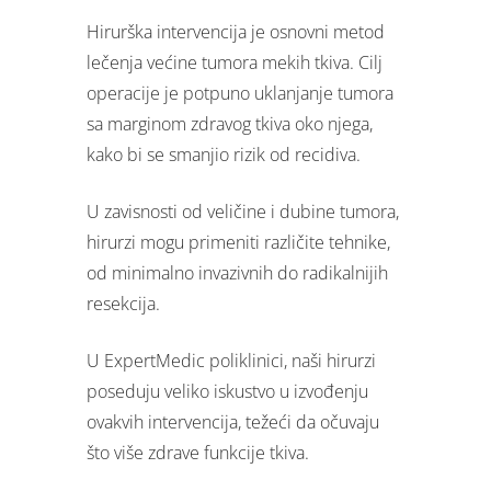
Hirurška intervencija je osnovni metod
lečenja većine tumora mekih tkiva. Cilj
operacije je potpuno uklanjanje tumora
sa marginom zdravog tkiva oko njega,
kako bi se smanjio rizik od recidiva.
U zavisnosti od veličine i dubine tumora,
hirurzi mogu primeniti različite tehnike,
od minimalno invazivnih do radikalnijih
resekcija.
U ExpertMedic poliklinici, naši hirurzi
poseduju veliko iskustvo u izvođenju
ovakvih intervencija, težeći da očuvaju
što više zdrave funkcije tkiva.