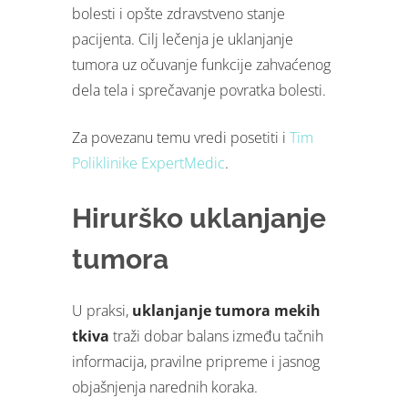
bolesti i opšte zdravstveno stanje
pacijenta. Cilj lečenja je uklanjanje
tumora uz očuvanje funkcije zahvaćenog
dela tela i sprečavanje povratka bolesti.
Za povezanu temu vredi posetiti i
Tim
Poliklinike ExpertMedic
.
Hirurško uklanjanje
tumora
U praksi,
uklanjanje tumora mekih
tkiva
traži dobar balans između tačnih
informacija, pravilne pripreme i jasnog
objašnjenja narednih koraka.