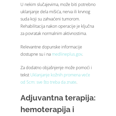
U nekim slučajevima, može biti potrebno
uklanjanje dela mišića, nerva ili krvnog
suda koji su zahvaćeni tumorom.
Rehabilitacija nakon operacije je ključna
za povratak normalnim aktivnostima.
Relevantne dopunske informacije
dostupne su i na
medlineplus.gov
.
Za dodatno objašnjenje može pomoći i
tekst
Uklanjanje kožnih promena veće
od 5cm: sve što treba da znate
.
Adjuvantna terapija:
hemoterapija i