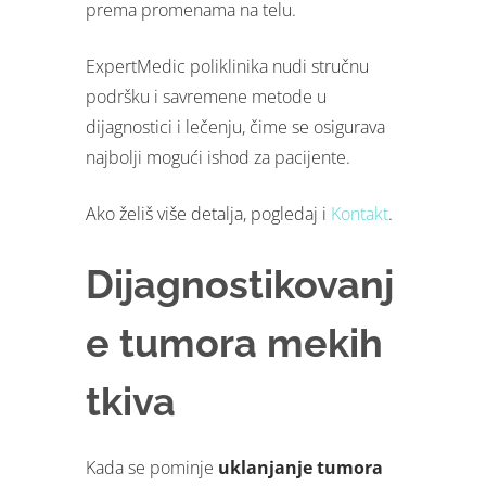
prema promenama na telu.
ExpertMedic poliklinika nudi stručnu
podršku i savremene metode u
dijagnostici i lečenju, čime se osigurava
najbolji mogući ishod za pacijente.
Ako želiš više detalja, pogledaj i
Kontakt
.
Dijagnostikovanj
e tumora mekih
tkiva
Kada se pominje
uklanjanje tumora