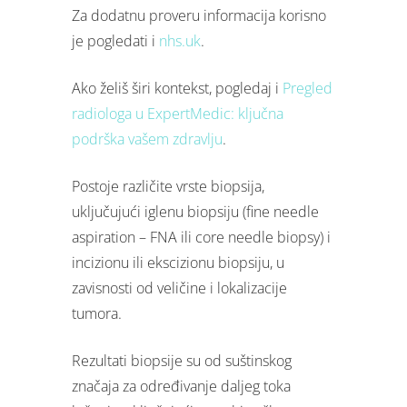
Za dodatnu proveru informacija korisno
je pogledati i
nhs.uk
.
Ako želiš širi kontekst, pogledaj i
Pregled
radiologa u ExpertMedic: ključna
podrška vašem zdravlju
.
Postoje različite vrste biopsija,
uključujući iglenu biopsiju (fine needle
aspiration – FNA ili core needle biopsy) i
incizionu ili ekscizionu biopsiju, u
zavisnosti od veličine i lokalizacije
tumora.
Rezultati biopsije su od suštinskog
značaja za određivanje daljeg toka