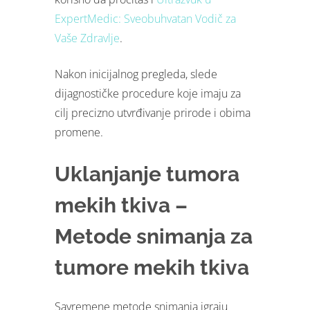
ExpertMedic: Sveobuhvatan Vodič za
Vaše Zdravlje
.
Nakon inicijalnog pregleda, slede
dijagnostičke procedure koje imaju za
cilj precizno utvrđivanje prirode i obima
promene.
Uklanjanje tumora
mekih tkiva –
Metode snimanja za
tumore mekih tkiva
Savremene metode snimanja igraju