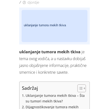
/
djordje
uklanjanje tumora mekih tkiva
je
tema ovog vodiča, a u nastavku dobijaš
jasno objašnjene informacije, praktične
smernice i konkretne savete.
Sadržaj
Uklanjanje tumora mekih tkiva – Šta
su tumori mekih tkiva?
Dijagnostikovanje tumora mekih