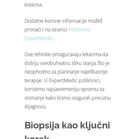
kostima.
Dodatne korisne informacije možeš
pronaći i na stranici
Poliklinika
ExpertMedic
.
Ove tehnike omogućavaju lekarima da
dobiju sveobuhvatnu sliku stanja, što je
neophodno za planiranje najefikasnije
terapije. U ExpertMedic poliklinici,
koristimo najsavremeniju opremu za
snimanje kako bismo osigurali preciznu
dijagnozu.
Biopsija kao ključni