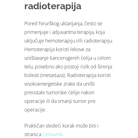
radioterapija
Pored hirurškog uklanjanja, često se
primenjuje i adjuvantna terapija, koja
uključuje hemoterapiju i/ili radioterapiju.
Hemoterapija koristi lekove za
uništavanje kancerogenih ćelija u celom
telu, posebno ako postoji rizik od širenja
bolesti (metastaza). Radioterapija koristi
visokoenergetske zrake da uništi
preostale tumorske ćelije nakon
operacije ili da smanji tumor pre
operacije.
Praktičan sledeći korak može biti i
stranica
Cenovnik
.