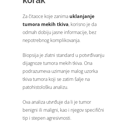
korak
Za čitaoce koje zanima
uklanjanje
tumora mekih tkiva
, korisno je da
odmah dobiju jasne informacije, bez
nepotrebnog komplikovanja.
Biopsija je zlatni standard u potvrđivanju
dijagnoze tumora mekih tkiva. Ona
podrazumeva uzimanje malog uzorka
tkiva tumora koji se zatim šalje na
patohistološku analizu.
Ova analiza utvrđuje da li je tumor
benigni ili maligni, kao i njegov specifični
tip i stepen agresivnosti.