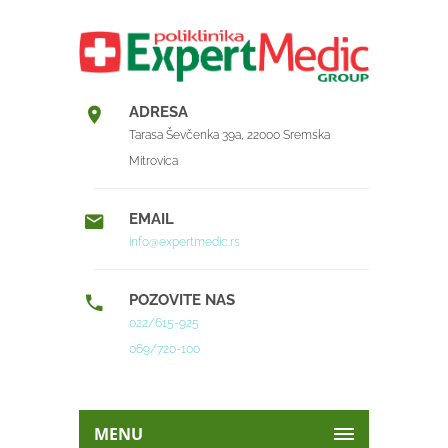
ADRESA
Tarasa Ševčenka 39a, 22000 Sremska
Mitrovica
EMAIL
info@expertmedic.rs
POZOVITE NAS
022/615-925
069/720-100
MENU