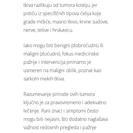
tkiva razlikuju od tumora kostiju, jer
potiču iz specifičnih tipova ćelija koje
grade mišiće, masno tkivo, krvne sudove,
nerve, tetive i hrskavicu.
Iako mogu biti benigni (dobroćudni) ili
maligni (zloćudni), fokus medicinske
pažnje i intervencija primarno je
usmeren na maligni oblik, poznat kao
sarkom mekih tkiva.
Razumevanje prirode ovih tumora
ključno je za pravovremeno i adekvatno
lečenje. Rani znaci i simptomi često
mogu biti nejasni, što dodatno naglašava
važnost redovnih pregleda i pažnje