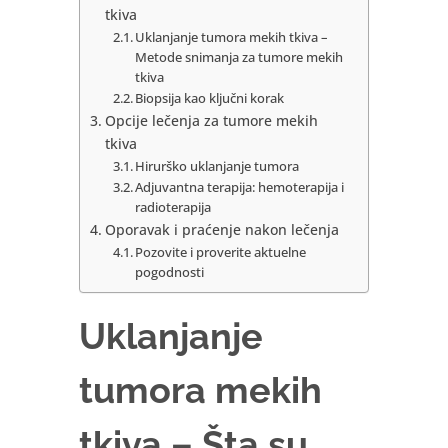
tkiva
Uklanjanje tumora mekih tkiva –
Metode snimanja za tumore mekih
tkiva
Biopsija kao ključni korak
Opcije lečenja za tumore mekih
tkiva
Hirurško uklanjanje tumora
Adjuvantna terapija: hemoterapija i
radioterapija
Oporavak i praćenje nakon lečenja
Pozovite i proverite aktuelne
pogodnosti
Uklanjanje
tumora mekih
tkiva – Šta su