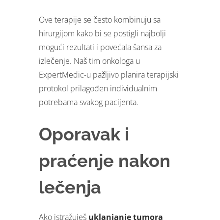
Ove terapije se često kombinuju sa
hirurgijom kako bi se postigli najbolji
mogući rezultati i povećala šansa za
izlečenje. Naš tim onkologa u
ExpertMedic-u pažljivo planira terapijski
protokol prilagođen individualnim
potrebama svakog pacijenta.
Oporavak i
praćenje nakon
lečenja
Ako istražuješ
uklanjanje tumora