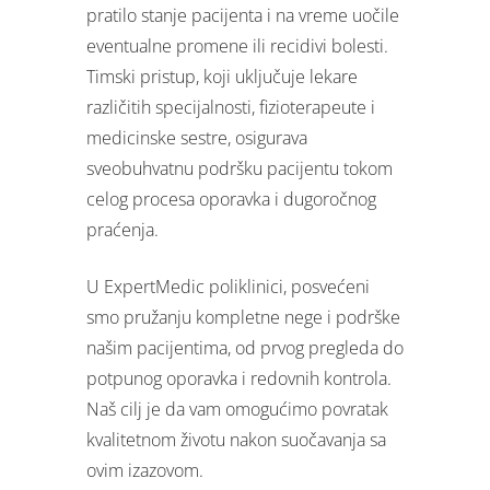
pratilo stanje pacijenta i na vreme uočile
eventualne promene ili recidivi bolesti.
Timski pristup, koji uključuje lekare
različitih specijalnosti, fizioterapeute i
medicinske sestre, osigurava
sveobuhvatnu podršku pacijentu tokom
celog procesa oporavka i dugoročnog
praćenja.
U ExpertMedic poliklinici, posvećeni
smo pružanju kompletne nege i podrške
našim pacijentima, od prvog pregleda do
potpunog oporavka i redovnih kontrola.
Naš cilj je da vam omogućimo povratak
kvalitetnom životu nakon suočavanja sa
ovim izazovom.