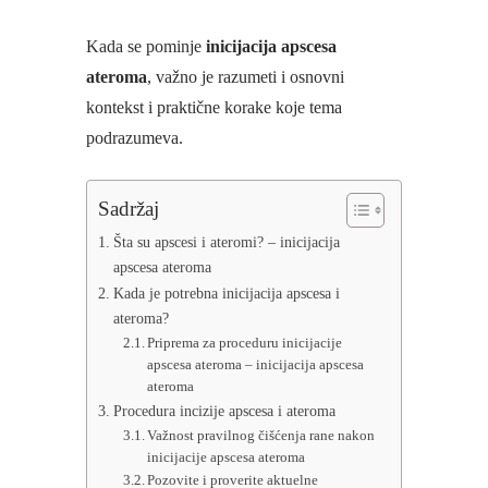
Kada se pominje
inicijacija apscesa
ateroma
, važno je razumeti i osnovni
kontekst i praktične korake koje tema
podrazumeva.
Sadržaj
Šta su apscesi i ateromi? – inicijacija
apscesa ateroma
Kada je potrebna inicijacija apscesa i
ateroma?
Priprema za proceduru inicijacije
apscesa ateroma – inicijacija apscesa
ateroma
Procedura incizije apscesa i ateroma
Važnost pravilnog čišćenja rane nakon
inicijacije apscesa ateroma
Pozovite i proverite aktuelne