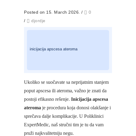
Posted on 15. March 2026.
/
0
/
djordje
Ukoliko se suočavate sa neprijatnim stanjem
poput apscesa ili ateroma, važno je znati da
postoji efikasno rešenje.
Inicijacija apscesa
ateroma
je procedura koja donosi olakšanje i
sprečava dalje komplikacije. U Poliklinici
ExpertMedic, naš stručni tim je tu da vam
pruži najkvalitetniju negu.