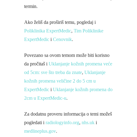
termin.
Ako želiš da proširiš temu, pogledaj i
Poliklinika ExpertMedic
,
Tim Poliklinike
ExpertMedic
i
Cenovnik
.
Povezano sa ovom temom može biti korisno
da pročitaš i
Uklanjanje kožnih promena veće
od 5cm: sve što treba da znate
,
Uklanjanje
kožnih promena veličine 2 do 5 cm u
ExpertMedic
i
Uklanjanje kožnih promena do
2cm u ExpertMedic-u
.
Za dodatnu proveru informacija o temi možeš
pogledati i
radiologyinfo.org
,
nhs.uk
i
medlineplus.gov
.