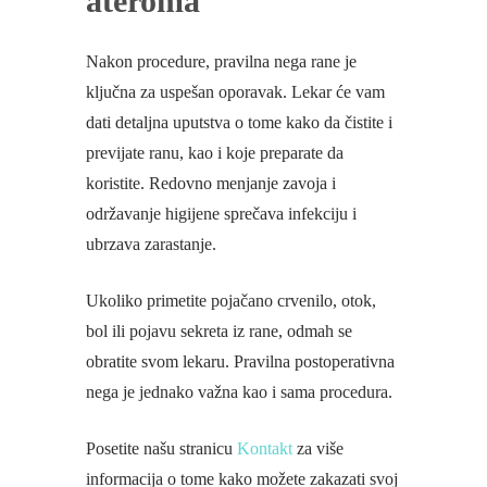
ateroma
Nakon procedure, pravilna nega rane je
ključna za uspešan oporavak. Lekar će vam
dati detaljna uputstva o tome kako da čistite i
previjate ranu, kao i koje preparate da
koristite. Redovno menjanje zavoja i
održavanje higijene sprečava infekciju i
ubrzava zarastanje.
Ukoliko primetite pojačano crvenilo, otok,
bol ili pojavu sekreta iz rane, odmah se
obratite svom lekaru. Pravilna postoperativna
nega je jednako važna kao i sama procedura.
Posetite našu stranicu
Kontakt
za više
informacija o tome kako možete zakazati svoj