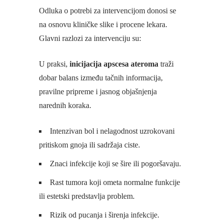
Odluka o potrebi za intervencijom donosi se
na osnovu kliničke slike i procene lekara.
Glavni razlozi za intervenciju su:
U praksi,
inicijacija apscesa ateroma
traži
dobar balans između tačnih informacija,
pravilne pripreme i jasnog objašnjenja
narednih koraka.
Intenzivan bol i nelagodnost uzrokovani
pritiskom gnoja ili sadržaja ciste.
Znaci infekcije koji se šire ili pogoršavaju.
Rast tumora koji ometa normalne funkcije
ili estetski predstavlja problem.
Rizik od pucanja i širenja infekcije.