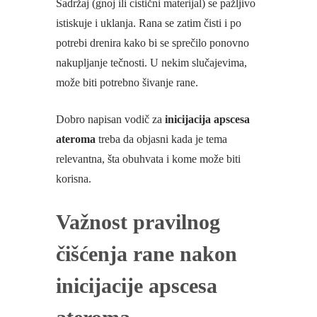
Sadržaj (gnoj ili cistični materijal) se pažljivo
istiskuje i uklanja. Rana se zatim čisti i po
potrebi drenira kako bi se sprečilo ponovno
nakupljanje tečnosti. U nekim slučajevima,
može biti potrebno šivanje rane.
Dobro napisan vodič za
inicijacija apscesa
ateroma
treba da objasni kada je tema
relevantna, šta obuhvata i kome može biti
korisna.
Važnost pravilnog
čišćenja rane nakon
inicijacije apscesa