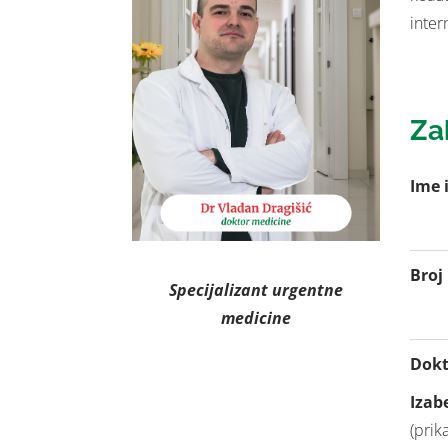
inter
Za
Ime 
Broj
Specijalizant urgentne
medicine
Dokt
Izab
(prik