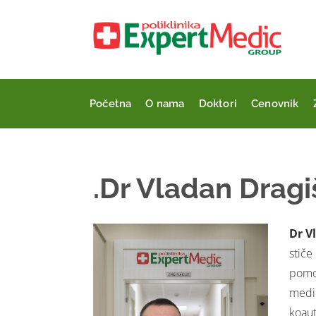
Početna
O nama
Doktori
Cenovnik
.Dr Vladan Dragi
Dr V
stiče
pomoć
medic
koaut