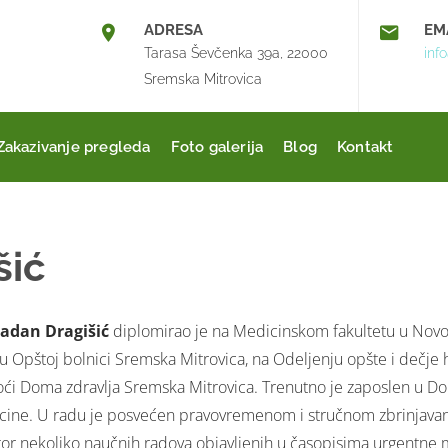
ADRESA
EM
Tarasa Ševčenka 39a, 22000
inf
Sremska Mitrovica
Zakazivanje pregleda
Foto galerija
Blog
Kontakt
šić
ladan Dragišić
diplomirao je na Medicinskom fakultetu u Novo
 u Opštoj bolnici Sremska Mitrovica, na Odeljenju opšte i dečje 
i Doma zdravlja Sremska Mitrovica. Trenutno je zaposlen u Domu
ine. U radu je posvećen pravovremenom i stručnom zbrinjavanju
or nekoliko naučnih radova objavljenih u časopisima urgentne 