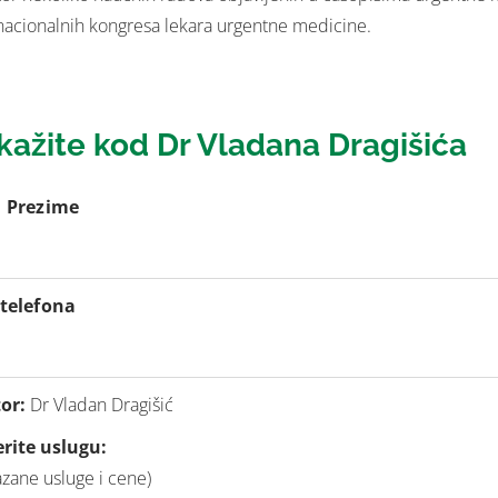
nacionalnih kongresa lekara urgentne medicine.
kažite kod Dr Vladana Dragišića
i Prezime
 telefona
or:
Dr Vladan Dragišić
erite uslugu:
azane usluge i cene)