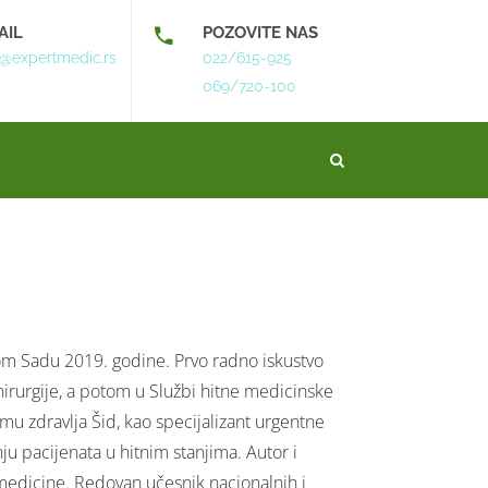
AIL
POZOVITE NAS
o@expertmedic.rs
022/615-925
069/720-100
m Sadu 2019. godine. Prvo radno iskustvo
hirurgije, a potom u Službi hitne medicinske
 zdravlja Šid, kao specijalizant urgentne
 pacijenata u hitnim stanjima. Autor i
medicine. Redovan učesnik nacionalnih i