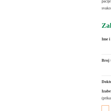
pacije
svako
Za
Ime i
Broj 
Dokt
Izabe
(prika