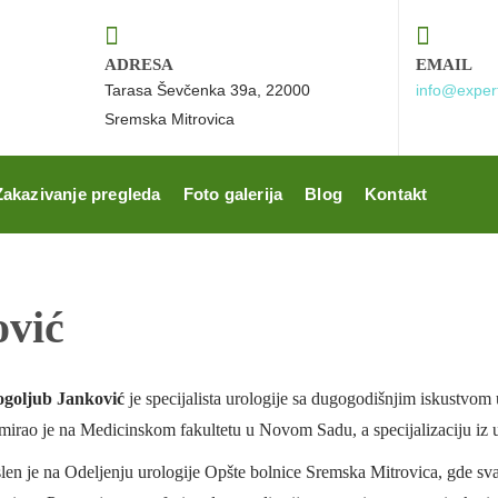
ADRESA
EMAIL
Tarasa Ševčenka 39a, 22000
info@exper
Sremska Mitrovica
Zakazivanje pregleda
Foto galerija
Blog
Kontakt
ović
goljub Janković
je specijalista urologije sa dugogodišnjim iskustvom u
mirao je na Medicinskom fakultetu u Novom Sadu, a specijalizaciju iz u
len je na Odeljenju urologije Opšte bolnice Sremska Mitrovica, gde s