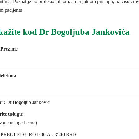
ntima. Poznat je po profesionalnom, ali prijatnom pristupu, uz visok niv
m pacijentu.
kažite kod Dr Bogoljuba Jankovića
 Prezime
telefona
or:
Dr Bogoljub Janković
rite uslugu:
zane usluge i cene)
PREGLED UROLOGA - 3500 RSD