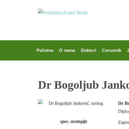
Početna
O nama
Doktori
Cenovnik
Dr Bogoljub Jank
Dr Bo
Diplo
spec. urologije
Zapos