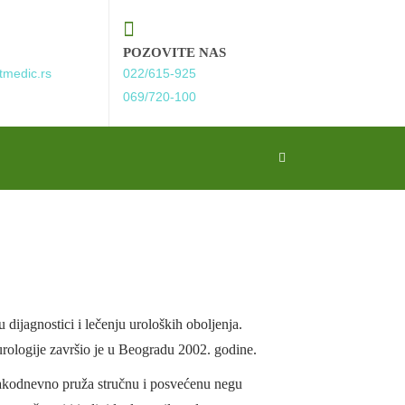
POZOVITE NAS
tmedic.rs
022/615-925
069/720-100
 dijagnostici i lečenju uroloških oboljenja.
rologije završio je u Beogradu 2002. godine.
vakodnevno pruža stručnu i posvećenu negu